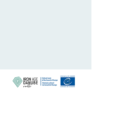
Védjük meg közös örökségünket
Iratkozzon fel hírlevelünkre
RÓLUNK>