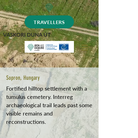
TRAVELLERS
VASKORI DUNA ÚT
Sopron, Hungary
Fortified hilltop settlement with a
tumulus cemetery. Interreg
archaeological trail leads past some
visible remains and
reconstructions.