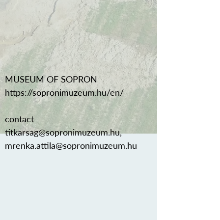
MUSEUM OF SOPRON
https://sopronimuzeum.hu/en/
contact
titkarsag@sopronimuzeum.hu
,
mrenka.attila@sopronimuzeum.hu