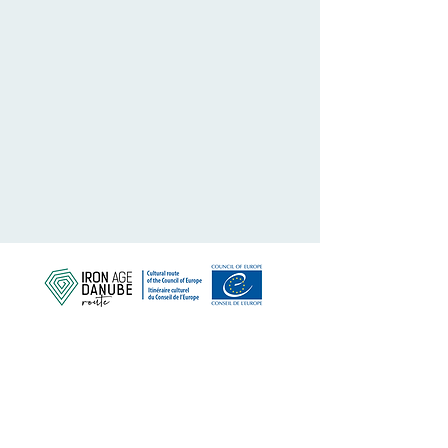
Védjük meg közös örökségünket
Iratkozzon fel hírlevelünkre
RÓLUNK>